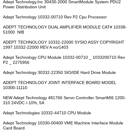
Adept Technology,Inc 30430-2000 SmartModule System PDU2
Power Distribution Unit
Adept Technology 10332-00710 Rev P2 Cpu Processor
ADEPT TECHNOLOGY DUAL AMPLIFIER MODULE CAT# 10338-
51000 NIB
ADEPT TECHNOLOGY 10332-22000 SYSIO ASSY COPYRIGHT
1997 10332-22000 REV A no/1403
Adept Technology CPU Module 10332-00710 _ 1033200710 Rev
P2 _ 2275956
Adept Technology 30332-22350 SIO/IDE Hard Drive Module
ADEPT TECHNOLOGY JOINT INTERFACE BOARD MODEL
10300-11110
NEW Adept Technology 481766 Servo Controller SmartMI6 1200-
310 24VDC /-10%, 5A
Adept Technologies 10332-44710 CPU Module
Adept Technology 10330-00400 VME Machine Interface Module
Card Board