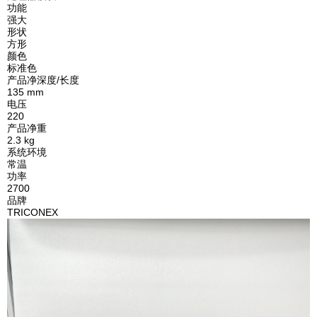
功能
强大
形状
方形
颜色
标准色
产品净深度/长度
135 mm
电压
220
产品净重
2.3 kg
系统环境
常温
功率
2700
品牌
TRICONEX