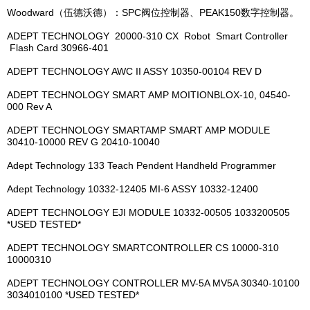
Woodward（伍德沃德）：SPC阀位控制器、PEAK150数字控制器。
ADEPT TECHNOLOGY 20000-310 CX Robot Smart Controller
Flash Card 30966-401
ADEPT TECHNOLOGY AWC II ASSY 10350-00104 REV D
ADEPT TECHNOLOGY SMART AMP MOITIONBLOX-10, 04540-
000 Rev A
ADEPT TECHNOLOGY SMARTAMP SMART AMP MODULE
30410-10000 REV G 20410-10040
Adept Technology 133 Teach Pendent Handheld Programmer
Adept Technology 10332-12405 MI-6 ASSY 10332-12400
ADEPT TECHNOLOGY EJI MODULE 10332-00505 1033200505
*USED TESTED*
ADEPT TECHNOLOGY SMARTCONTROLLER CS 10000-310
10000310
ADEPT TECHNOLOGY CONTROLLER MV-5A MV5A 30340-10100
3034010100 *USED TESTED*