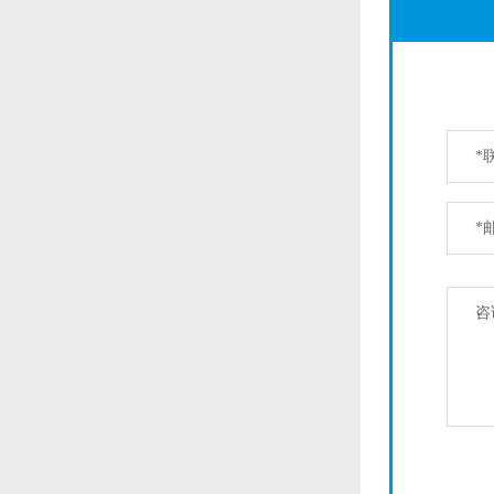
*
*
咨