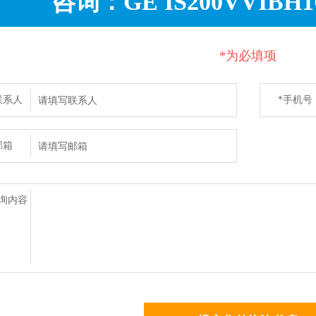
咨询：GE IS200VVIBH
*为必填项
联系人
*手机号
码
邮箱
询内容