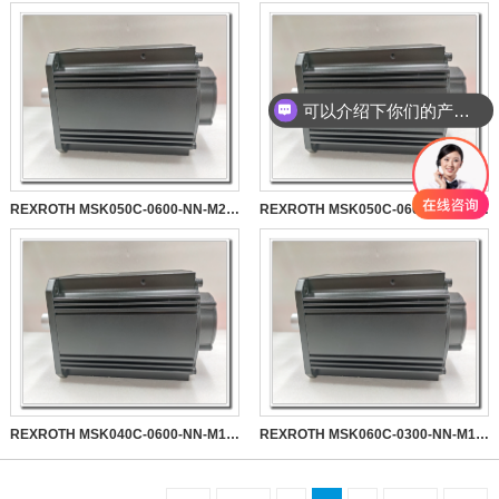
可以介绍下你们的产品么
REXROTH MSK050C-0600-NN-M2-UP0-RNNN
REXROTH MSK050C-0600-NN-M2-UG0-RNNN
REXROTH MSK040C-0600-NN-M1-UG0-NNNN
REXROTH MSK060C-0300-NN-M1-UP0-NNNN