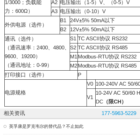
1/3000；负载能
A2
电压输出（1-5）V、（0-5）V
力：600Ω）
A3
电压输出（0-10）V
B1
24V±5% 50mA以下
外供电源（选件）
B2
12V±5% 50mA以下
S1
TC ASCII协议 RS232
通讯（选件）
（通讯速率：2400、4800、
S2
TC ASCII协议 RS485
9600、19200）
M1
Modbus-RTU协议 RS232
（通讯地址：0-99）
M2
Modbus-RTU协议 RS485
打印接口（选件）
P
V0
100-240V AC 50/6
电源规格
10-24V AC 50/60
V1
DC
（限CH）
相关资讯
177-5963-5229
英孚康是罗克韦尔的替代品？不止如此