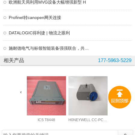
欧洲航天局利用MVG设备大幅增强新型 H
Profinet转canopen网关连接
DATALOGIC得利捷 | 物流之眼利
施耐德电气与标领智能装备强强联合，共创电
相关产品
177-5963-5229
ICS T8448
H0NEYWELL CC-PCNT02
ABB LDGR