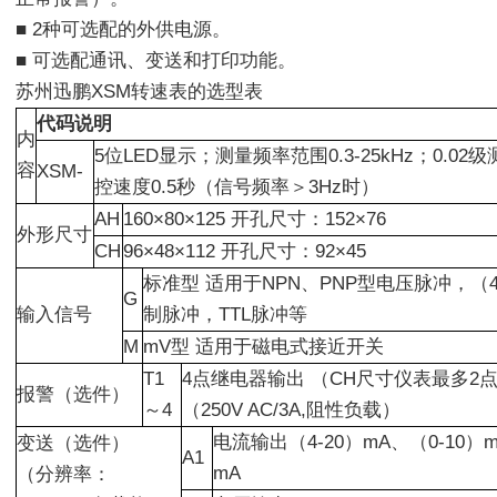
■ 2种可选配的外供电源。
■ 可选配通讯、变送和打印功能。
苏州迅鹏XSM转速表的选型表
代码说明
内
5位LED显示；测量频率范围0.3-25kHz；0.0
容
XSM-
控速度0.5秒（信号频率＞3Hz时）
AH
160×80×125 开孔尺寸：152×76
外形尺寸
CH
96×48×112 开孔尺寸：92×45
标准型 适用于NPN、PNP型电压脉冲，（4-
G
输入信号
制脉冲，TTL脉冲等
M
mV型 适用于磁电式接近开关
T1
4点继电器输出 （CH尺寸仪表最多2
报警（选件）
～4
（250V AC/3A,阻性负载）
电流输出（4-20）mA、（0-10）m
变送（选件）
A1
mA
（分辨率：